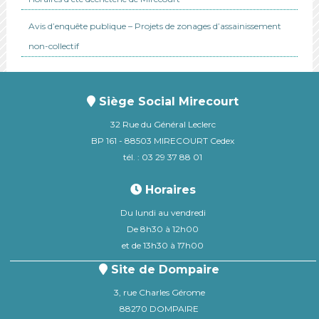
Avis d’enquête publique – Projets de zonages d’assainissement
non-collectif
Siège Social Mirecourt
32 Rue du Général Leclerc
BP 161 - 88503 MIRECOURT Cedex
tél. : 03 29 37 88 01
Horaires
Du lundi au vendredi
De 8h30 à 12h00
et de 13h30 à 17h00
Site de Dompaire
3, rue Charles Gérome
88270 DOMPAIRE