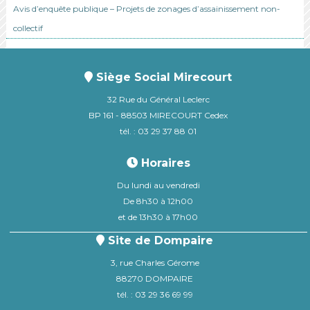
Avis d’enquête publique – Projets de zonages d’assainissement non-
collectif
Siège Social Mirecourt
32 Rue du Général Leclerc
BP 161 - 88503 MIRECOURT Cedex
tél. : 03 29 37 88 01
Horaires
Du lundi au vendredi
De 8h30 à 12h00
et de 13h30 à 17h00
Site de Dompaire
3, rue Charles Gérome
88270 DOMPAIRE
tél. : 03 29 36 69 99