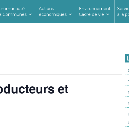
ommunauté
Actions
Environnement
Servi
e Communes
économiques
Cadre de vie
à la p
L
oducteurs et