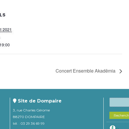
ILS
et 2021
:
 19:00
Concert Ensemble Akadêmia
Site de Dompaire
3, rue Charles Gérome
Recherc
88270 DOMPAIRE
tél. : 03 29 36 69 99