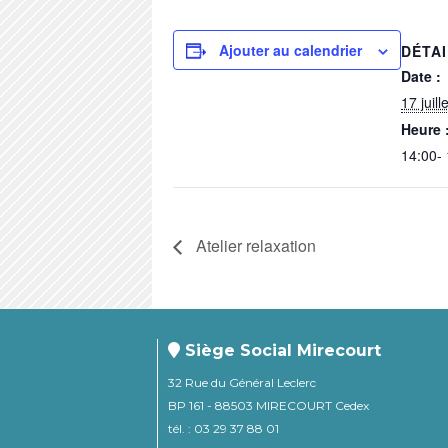
Ajouter au calendrier
DÉTA
Date :
17 juill
Heure 
14:00-
Atelier relaxation
Siège Social Mirecourt
32 Rue du Général Leclerc
BP 161 - 88503 MIRECOURT Cedex
tél. : 03 29 37 88 01