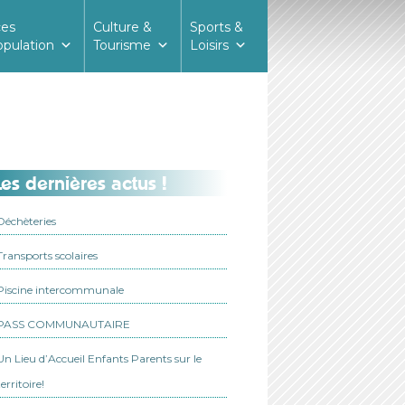
ces
Culture &
Sports &
opulation
Tourisme
Loisirs
es dernières actus !
Déchèteries
Transports scolaires
Piscine intercommunale
PASS COMMUNAUTAIRE
Un Lieu d’Accueil Enfants Parents sur le
territoire!