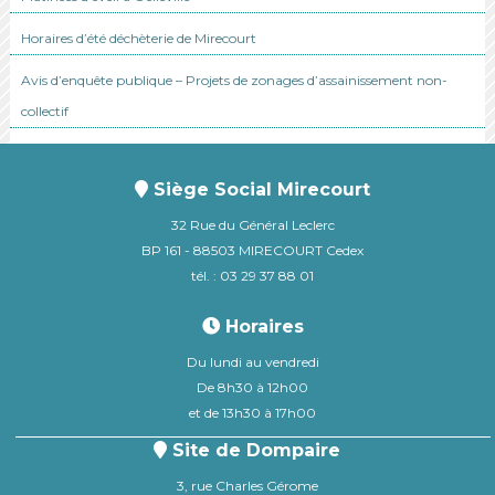
Horaires d’été déchèterie de Mirecourt
Avis d’enquête publique – Projets de zonages d’assainissement non-
collectif
Siège Social Mirecourt
32 Rue du Général Leclerc
BP 161 - 88503 MIRECOURT Cedex
tél. : 03 29 37 88 01
Horaires
Du lundi au vendredi
De 8h30 à 12h00
et de 13h30 à 17h00
Site de Dompaire
3, rue Charles Gérome