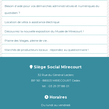
Besoin d’aide pour vos démarches administratives et numériques du
quotidien ?
Location de vélos à assistance électrique
Découvrez la nouvelle exposition du Musée de Mirecourt !
Plaine des Vosges, pleine de vie…
Marchés de producteurs locaux : répondez au questionnaire !
Siège Social Mirecourt
32 Rue du Général Leclerc
BP 161 - 88503 MIRECOURT Cedex
tél. : 03 29 37 88 01
Horaires
Du lundi au vendredi