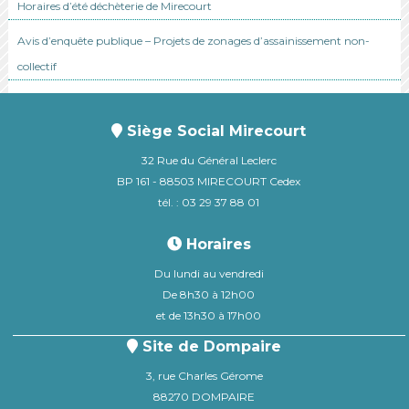
Horaires d’été déchèterie de Mirecourt
Avis d’enquête publique – Projets de zonages d’assainissement non-
collectif
Siège Social Mirecourt
32 Rue du Général Leclerc
BP 161 - 88503 MIRECOURT Cedex
tél. : 03 29 37 88 01
Horaires
Du lundi au vendredi
De 8h30 à 12h00
et de 13h30 à 17h00
Site de Dompaire
3, rue Charles Gérome
88270 DOMPAIRE