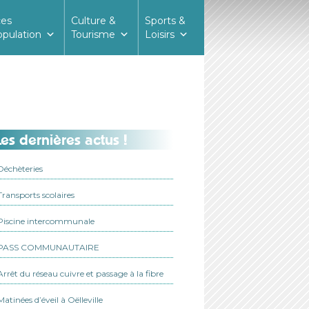
ces
Culture &
Sports &
opulation
Tourisme
Loisirs
es dernières actus !
Déchèteries
Transports scolaires
Piscine intercommunale
PASS COMMUNAUTAIRE
Arrêt du réseau cuivre et passage à la fibre
Matinées d’éveil à Oëlleville