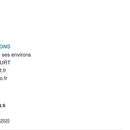
IONS
t ses environs
OURT
.fr
.fr
ILS
t 2020