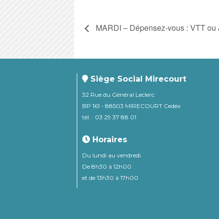
MARDI – Dépensez-vous : VTT ou Je
Siège Social Mirecourt
32 Rue du Général Leclerc
BP 161 - 88503 MIRECOURT Cedex
tél. : 03 29 37 88 01
Horaires
Du lundi au vendredi
De 8h30 à 12h00
et de 13h30 à 17h00