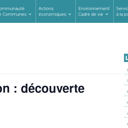
ommunauté
Actions
Environnement
Servi
e Communes
économiques
Cadre de vie
à la p
L
n : découverte