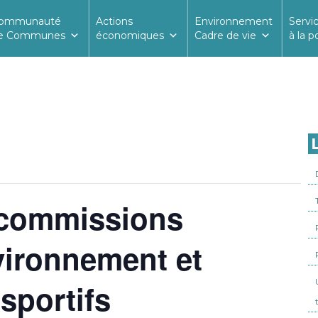
ommunauté
Actions
Environnement
Servi
e Communes
économiques
Cadre de vie
à la p
L
 commissions
vironnement et
sportifs