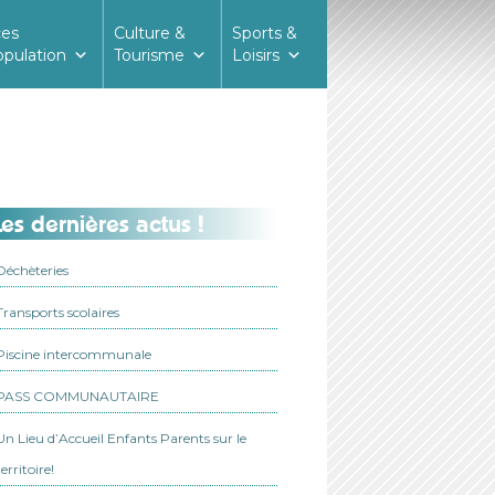
ces
Culture &
Sports &
opulation
Tourisme
Loisirs
es dernières actus !
Déchèteries
Transports scolaires
Piscine intercommunale
PASS COMMUNAUTAIRE
Un Lieu d’Accueil Enfants Parents sur le
territoire!