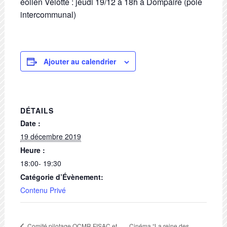
éolien Velotte : jeudi 19/12 à 18h à Dompaire (pôle
intercommunal)
Ajouter au calendrier
DÉTAILS
Date :
19 décembre 2019
Heure :
18:00- 19:30
Catégorie d’Évènement:
Contenu Privé
Cinéma “La reine des
Comité pilotage OCMR FISAC et