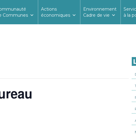
ommunauté
Actions
Environnement
Servi
e Communes
économiques
Cadre de vie
à la p
L
ureau