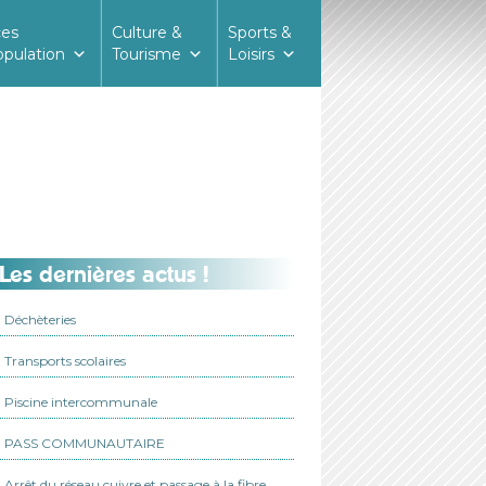
ces
Culture &
Sports &
opulation
Tourisme
Loisirs
Les dernières actus !
Déchèteries
Transports scolaires
Piscine intercommunale
PASS COMMUNAUTAIRE
Arrêt du réseau cuivre et passage à la fibre