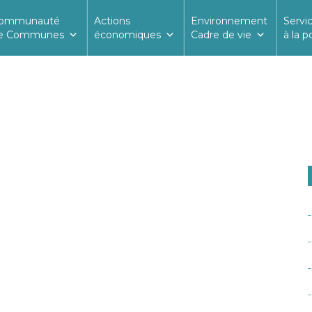
ommunauté
Actions
Environnement
Servi
e Communes
économiques
Cadre de vie
à la p