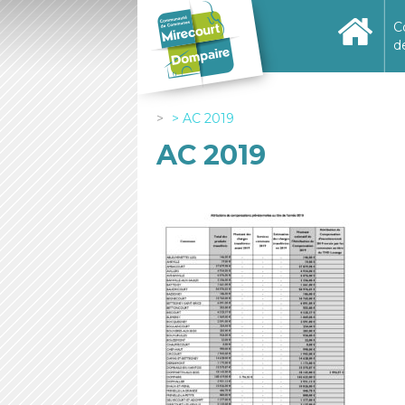
C
d
AC 2019
AC 2019