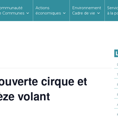
ommunauté
Actions
Environnement
Servi
e Communes
économiques
Cadre de vie
à la p
L
uverte cirque et
ze volant