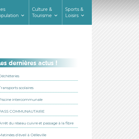
ces
Culture &
Sports &
opulation
Tourisme
Loisirs
es dernières actus !
Déchèteries
Transports scolaires
Piscine intercommunale
PASS COMMUNAUTAIRE
Arrêt du réseau cuivre et passage à la fibre
Matinées d’éveil à Oëlleville