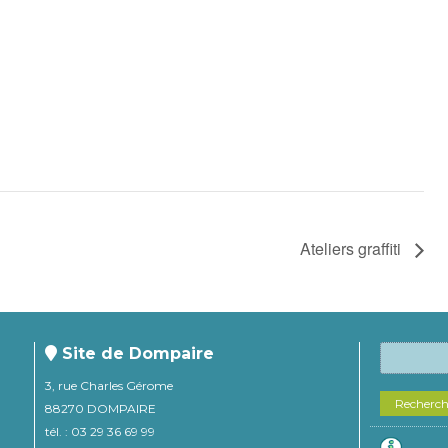
Ateliers graffiti
Site de Dompaire
3, rue Charles Gérome
Recherc
88270 DOMPAIRE
tél. : 03 29 36 69 99