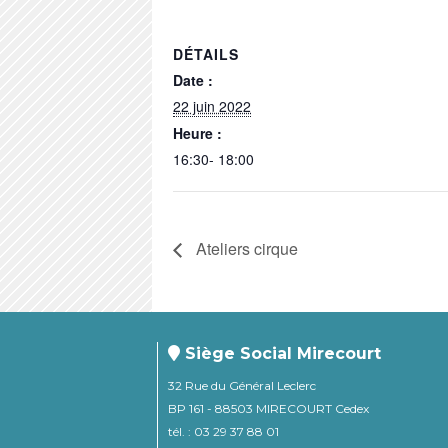
DÉTAILS
Date :
22 juin 2022
Heure :
16:30- 18:00
Ateliers cirque
Siège Social Mirecourt
32 Rue du Général Leclerc
BP 161 - 88503 MIRECOURT Cedex
tél. : 03 29 37 88 01