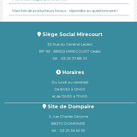
Marchés de producteurs locaux : répondez au questionnaire !
Siège Social Mirecourt
32 Rue du Général Leclerc
BP 161 - 88503 MIRECOURT Cedex
tél. : 03 29 37 88 01
Horaires
Du lundi au vendredi
De 8h30 à 12h00
et de 13h30 à 17h00
Site de Dompaire
3, rue Charles Gérome
88270 DOMPAIRE
tél. : 03 29 36 69 99