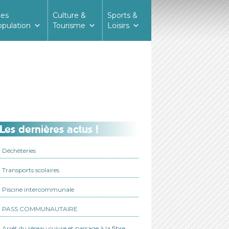
ces
Culture &
Sports &
opulation
Tourisme
Loisirs
Les dernières actus !
Déchèteries
Transports scolaires
Piscine intercommunale
PASS COMMUNAUTAIRE
Arrêt du réseau cuivre et passage à la fibre