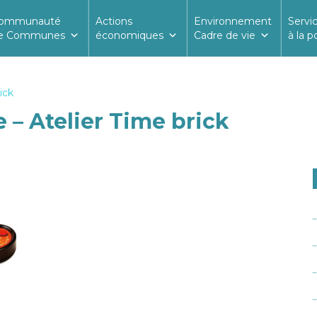
ommunauté
Actions
Environnement
Servi
e Communes
économiques
Cadre de vie
à la p
ick
 – Atelier Time brick