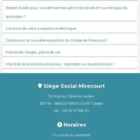
Besoin d’aide pour vos démarches administratives et numériques du
quotidien ?
Location de vélos à assistance électrique
Découvrez la nouvelle exposition du Musée de Mirecourt !
Plaine des Vosges, pleine de vie…
Marchés de producteurs locaux : répondez au questionnaire !
Siège Social Mirecourt
32 Rue du Général Leclerc
BP 161 - 88503 MIRECOURT Cedex
tél. : 03 29 37 88 01
Horaires
Du lundi au vendredi