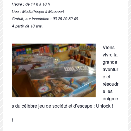
Heure :
de 14 h à 18 h
Lieu :
Médiathèque à Mirecourt
Gratuit, sur inscription : 03 29 29 82 46.
A partir de 10 ans.
Viens
vivre la
grande
aventur
e et
résoudr
e les
énigme
s du célèbre jeu de société et d’escape : Unlock !
!