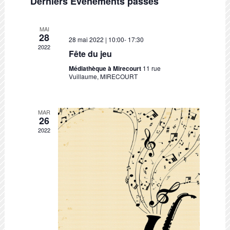
vues
Derniers Évènements passés
Évèneme
MAI
28
28 mai 2022 | 10:00
-
17:30
2022
Fête du jeu
Médiathèque à Mirecourt
11 rue
Vuillaume, MIRECOURT
MAR
26
2022