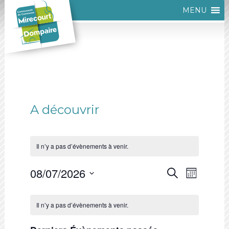
MENU
A découvrir
Il n’y a pas d’évènements à venir.
Recherc
08/07/2026
Navigat
Recherche
Mois
et
de
Sélectionnez
Calendrier
vues
navigati
une
Il n’y a pas d’évènements à venir.
de
Évènem
date.
de
Évènements