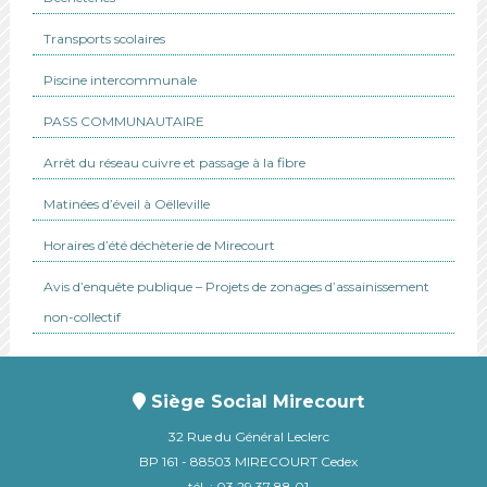
Transports scolaires
Piscine intercommunale
PASS COMMUNAUTAIRE
Arrêt du réseau cuivre et passage à la fibre
Matinées d’éveil à Oëlleville
Horaires d’été déchèterie de Mirecourt
Avis d’enquête publique – Projets de zonages d’assainissement
non-collectif
Siège Social Mirecourt
32 Rue du Général Leclerc
BP 161 - 88503 MIRECOURT Cedex
tél. : 03 29 37 88 01