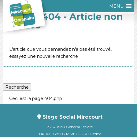
MENU
Erreur 404 - Article non
trouvé
L'article que vous demandez n'a pas été trouvé,
essayez une nouvelle recherche
Rechercher
:
Recherche
Ceci est la page 404.php
Siège Social Mirecourt
32 Rue du Général Leclerc
BP 161 - 88503 MIRECOURT Cedex