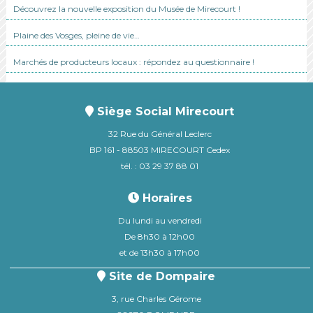
Découvrez la nouvelle exposition du Musée de Mirecourt !
Plaine des Vosges, pleine de vie…
Marchés de producteurs locaux : répondez au questionnaire !
Siège Social Mirecourt
32 Rue du Général Leclerc
BP 161 - 88503 MIRECOURT Cedex
tél. : 03 29 37 88 01
Horaires
Du lundi au vendredi
De 8h30 à 12h00
et de 13h30 à 17h00
Site de Dompaire
3, rue Charles Gérome