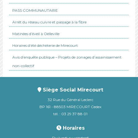
PASS COMMUNAUTAIRE
Arrêt du réseau cuivre et passage à la fibre
Matinées d’éveil à Oëlleville
Horaires d’été déchèterie de Mirecourt
Avis d’enquête publique – Projets de zonages d’assainissement
non-collectif
Siège Social Mirecourt
32 Rue du Général Leclerc
BP 161 - 88503 MIRECOURT Cedex
tél. : 03 29 37 88 01
Horaires
Du lundi au vendredi