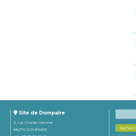
Site de Dompaire
3, rue Charles Gérome
Recherc
88270 DOMPAIRE