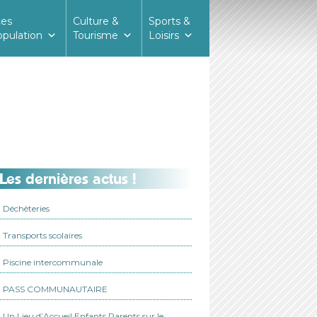
ces
Culture &
Sports &
opulation
Tourisme
Loisirs
Les dernières actus !
Déchèteries
Transports scolaires
Piscine intercommunale
PASS COMMUNAUTAIRE
Un Lieu d’Accueil Enfants Parents sur le