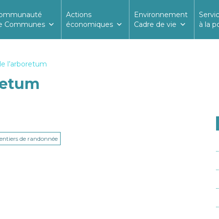
ommunauté
Actions
Environnement
Servi
e Communes
économiques
Cadre de vie
à la p
de l’arboretum
oretum
entiers de randonnée