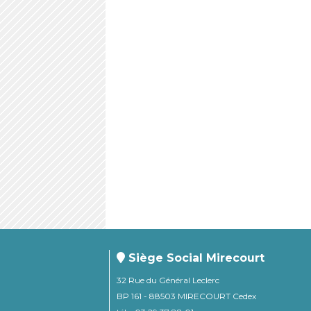
Siège Social Mirecourt
32 Rue du Général Leclerc
BP 161 - 88503 MIRECOURT Cedex