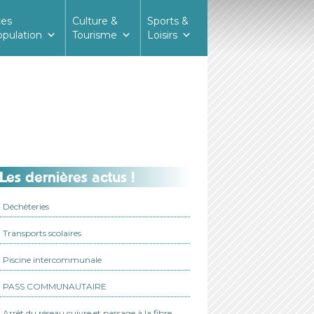
ces
Culture &
Sports &
opulation
Tourisme
Loisirs
Les dernières actus !
Déchèteries
Transports scolaires
Piscine intercommunale
PASS COMMUNAUTAIRE
Arrêt du réseau cuivre et passage à la fibre