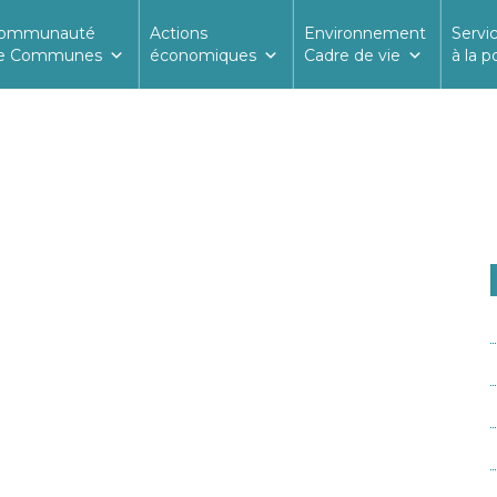
ommunauté
Actions
Environnement
Servi
e Communes
économiques
Cadre de vie
à la p