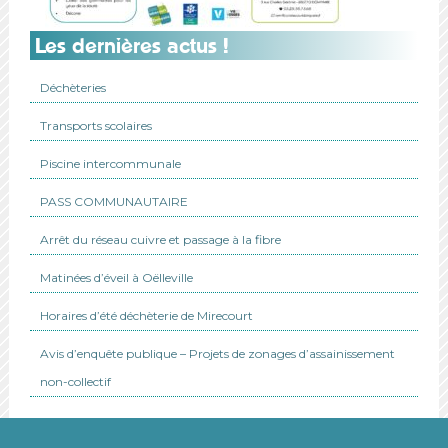
Les dernières actus !
Déchèteries
Transports scolaires
Piscine intercommunale
PASS COMMUNAUTAIRE
Arrêt du réseau cuivre et passage à la fibre
Matinées d’éveil à Oëlleville
Horaires d’été déchèterie de Mirecourt
Avis d’enquête publique – Projets de zonages d’assainissement
non-collectif