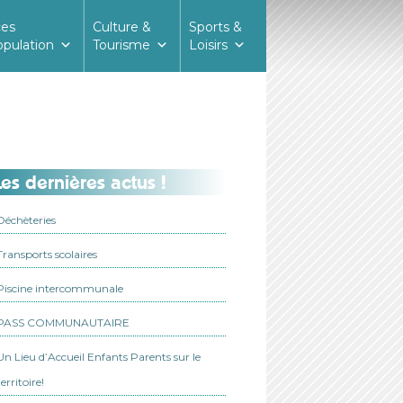
ces
Culture &
Sports &
opulation
Tourisme
Loisirs
es dernières actus !
Déchèteries
Transports scolaires
Piscine intercommunale
PASS COMMUNAUTAIRE
Un Lieu d’Accueil Enfants Parents sur le
territoire!