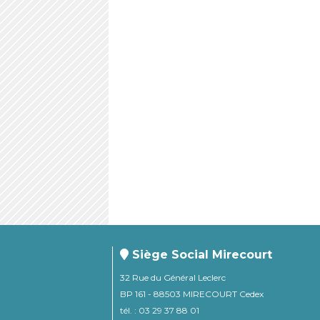
Siège Social Mirecourt
32 Rue du Général Leclerc
BP 161 - 88503 MIRECOURT Cedex
tél. : 03 29 37 88 01