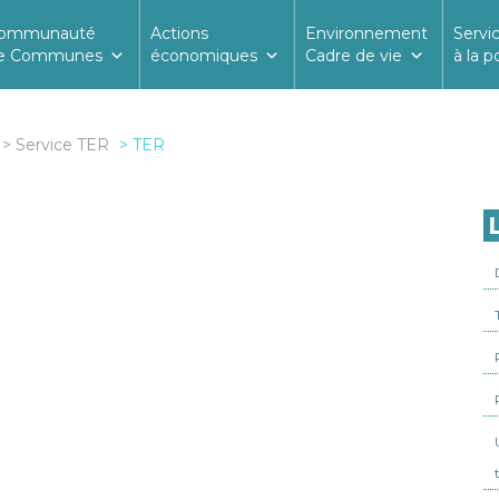
ommunauté
Actions
Environnement
Servi
e Communes
économiques
Cadre de vie
à la p
Service TER
TER
L