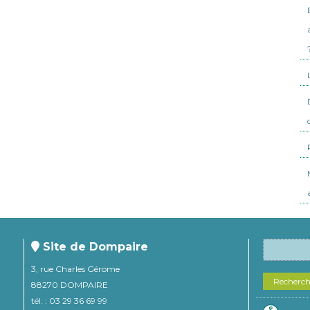
Site de Dompaire
3, rue Charles Gérome
Recherc
88270 DOMPAIRE
tél. : 03 29 36 69 99