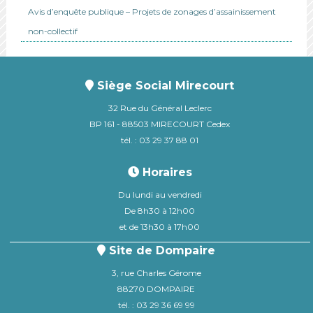
Avis d’enquête publique – Projets de zonages d’assainissement
non-collectif
Siège Social Mirecourt
32 Rue du Général Leclerc
BP 161 - 88503 MIRECOURT Cedex
tél. : 03 29 37 88 01
Horaires
Du lundi au vendredi
De 8h30 à 12h00
et de 13h30 à 17h00
Site de Dompaire
3, rue Charles Gérome
88270 DOMPAIRE
tél. : 03 29 36 69 99