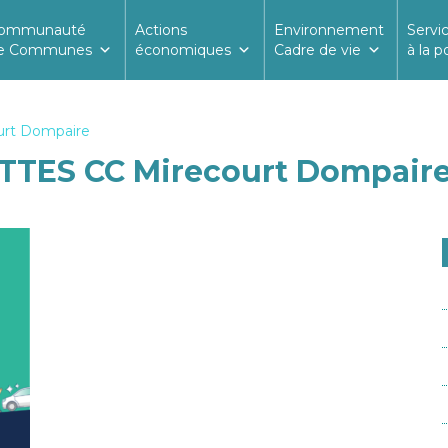
ommunauté
Actions
Environnement
Servi
e Communes
économiques
Cadre de vie
à la p
rt Dompaire
TES CC Mirecourt Dompair