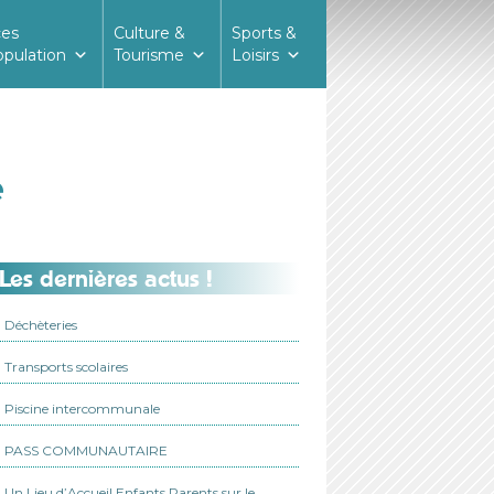
ces
Culture &
Sports &
opulation
Tourisme
Loisirs
e
Les dernières actus !
Déchèteries
Transports scolaires
Piscine intercommunale
PASS COMMUNAUTAIRE
Un Lieu d’Accueil Enfants Parents sur le