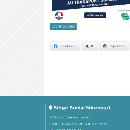
CATÉGORIES
Facebook
X
Imprimer
Siège Social Mirecourt
32 Rue du Général Leclerc
BP 161 - 88503 MIRECOURT Cedex