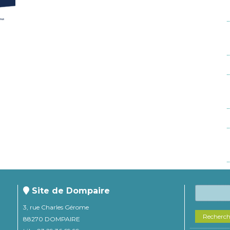
Site de Dompaire
3, rue Charles Gérome
Recherc
88270 DOMPAIRE