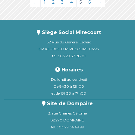
←
1
2
3
4
5
6
→
Siège Social Mirecourt
32 Rue du Général Leclerc
BP 161 - 88503 MIRECOURT Cedex
tél. : 03 29 37 88 01
Horaires
Du lundi au vendredi
De 8h30 à 12h00
et de 13h30 à 17h00
Site de Dompaire
3, rue Charles Gérome
88270 DOMPAIRE
tél. : 03 29 36 69 99