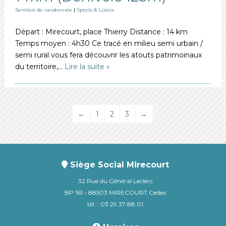
Sentiers de randonnée
|
Sports & Loisirs
Départ : Mirecourt, place Thierry Distance : 14 km
Temps moyen : 4h30 Ce tracé en milieu semi urbain /
semi rural vous fera découvrir les atouts patrimoinaux
du territoire,…
Lire la suite »
←
1
2
3
→
Siège Social Mirecourt
32 Rue du Général Leclerc
BP 161 - 88503 MIRECOURT Cedex
tél. : 03 29 37 88 01