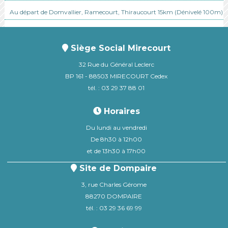
Au départ de Domvallier, Ramecourt, Thiraucourt 15km (Dénivelé 100m)
Siège Social Mirecourt
32 Rue du Général Leclerc
BP 161 - 88503 MIRECOURT Cedex
tél. : 03 29 37 88 01
Horaires
Du lundi au vendredi
De 8h30 à 12h00
et de 13h30 à 17h00
Site de Dompaire
3, rue Charles Gérome
88270 DOMPAIRE
tél. : 03 29 36 69 99