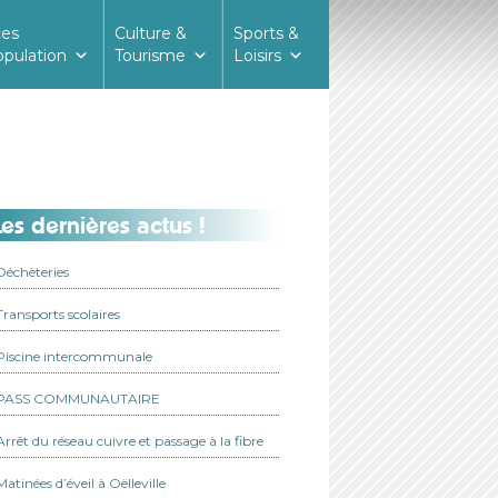
ces
Culture &
Sports &
opulation
Tourisme
Loisirs
es dernières actus !
Déchèteries
Transports scolaires
Piscine intercommunale
PASS COMMUNAUTAIRE
Arrêt du réseau cuivre et passage à la fibre
Matinées d’éveil à Oëlleville