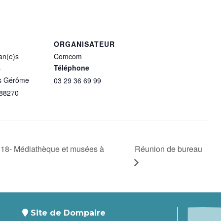
ORGANISATEUR
an(e)s
Comcom
s
Téléphone
es Gérôme
03 29 36 69 99
88270
Réunion de bureau
018- Médiathèque et musées à
Site de Dompaire