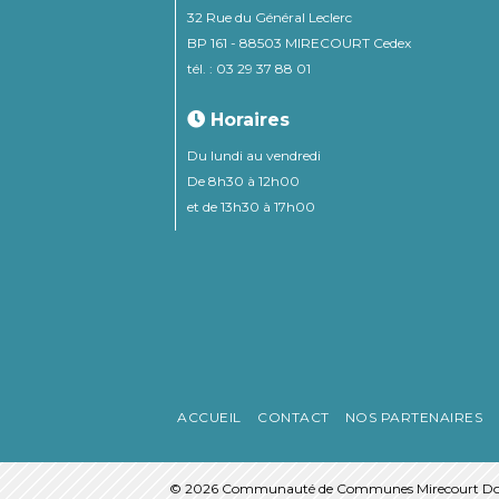
32 Rue du Général Leclerc
BP 161 - 88503 MIRECOURT Cedex
tél. : 03 29 37 88 01
Horaires
Du lundi au vendredi
De 8h30 à 12h00
et de 13h30 à 17h00
ACCUEIL
CONTACT
NOS PARTENAIRES
© 2026 Communauté de Communes Mirecourt Do