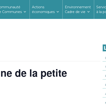
ommunauté
Actions
Environnement
Servi
e Communes
économiques
Cadre de vie
à la p
L
e de la petite