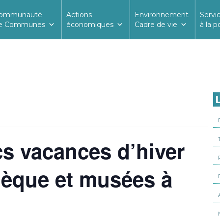
ommunauté
Actions
Environnement
Servi
e Communes
économiques
Cadre de vie
à la p
L
s vacances d’hiver
hèque et musées à