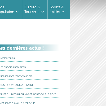
ces
Culture &
Sports &
opulation
Tourisme
Loisirs
es dernières actus !
Déchèteries
Transports scolaires
Piscine intercommunale
PASS COMMUNAUTAIRE
Arrêt du réseau cuivre et passage à la fibre
Matinées d’éveil à Oëlleville