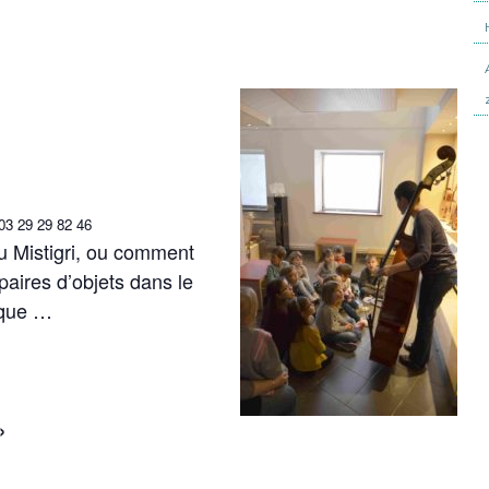
n 03 29 29 82 46
du Mistigri, ou comment
 paires d’objets dans le
èque …
»