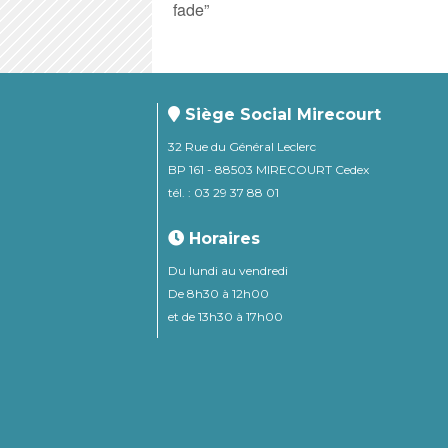
fade”
Siège Social Mirecourt
32 Rue du Général Leclerc
BP 161 - 88503 MIRECOURT Cedex
tél. : 03 29 37 88 01
Horaires
Du lundi au vendredi
De 8h30 à 12h00
et de 13h30 à 17h00