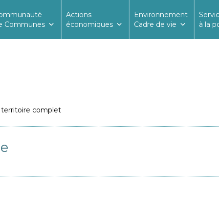
ommunauté
Actions
Environnement
Servi
e Communes
économiques
Cadre de vie
à la p
 territoire complet
ge