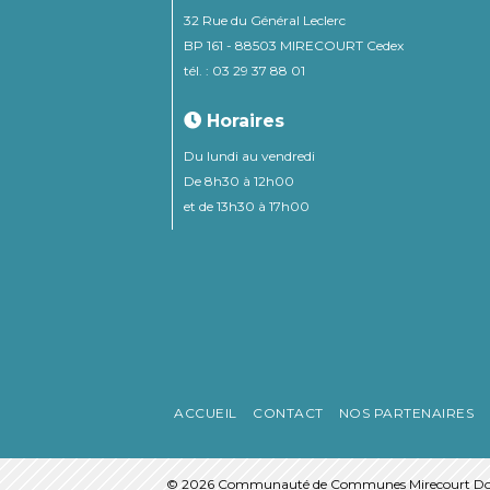
32 Rue du Général Leclerc
BP 161 - 88503 MIRECOURT Cedex
tél. : 03 29 37 88 01
Horaires
Du lundi au vendredi
De 8h30 à 12h00
et de 13h30 à 17h00
ACCUEIL
CONTACT
NOS PARTENAIRES
© 2026 Communauté de Communes Mirecourt Do