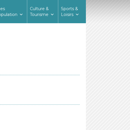
ces
Culture &
Sports &
opulation
Tourisme
Loisirs