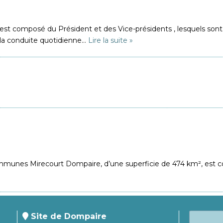
est composé du Président et des Vice-présidents , lesquels son
la conduite quotidienne…
Lire la suite »
mmunes Mirecourt Dompaire, d’une superficie de 474 km², es
Site de Dompaire