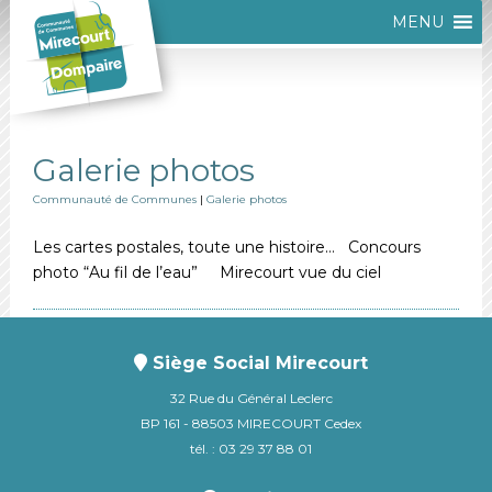
MENU
Galerie photos
Communauté de Communes
|
Galerie photos
Les cartes postales, toute une histoire… Concours
photo “Au fil de l’eau” Mirecourt vue du ciel
Siège Social Mirecourt
32 Rue du Général Leclerc
BP 161 - 88503 MIRECOURT Cedex
tél. : 03 29 37 88 01